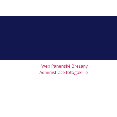
Web Panenské Břežany
Administrace fotogalerie