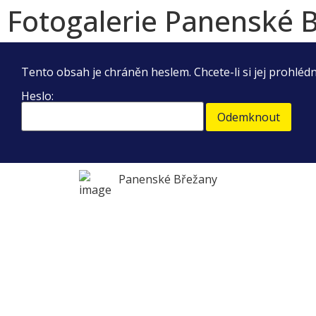
Fotogalerie Panenské 
Tento obsah je chráněn heslem. Chcete-li si jej prohléd
Heslo:
Panenské Břežany