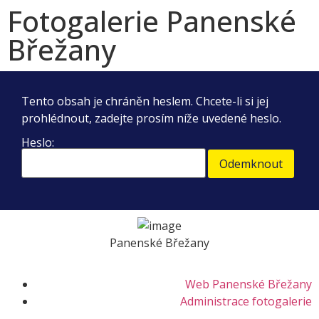
Fotogalerie Panenské
Břežany
Tento obsah je chráněn heslem. Chcete-li si jej
prohlédnout, zadejte prosím níže uvedené heslo.
Heslo:
Panenské Břežany
Web Panenské Břežany
Administrace fotogalerie