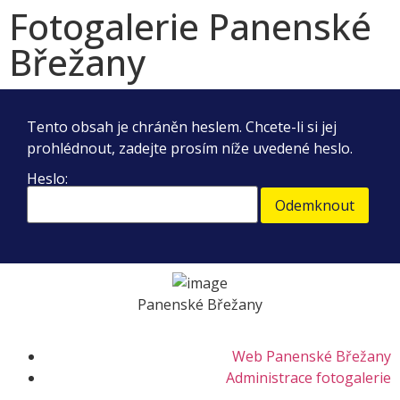
Fotogalerie Panenské
Břežany
Tento obsah je chráněn heslem. Chcete-li si jej
prohlédnout, zadejte prosím níže uvedené heslo.
Heslo:
Panenské Břežany
Web Panenské Břežany
Administrace fotogalerie