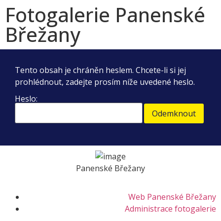
Fotogalerie Panenské
Břežany
Tento obsah je chráněn heslem. Chcete-li si jej
prohlédnout, zadejte prosím níže uvedené heslo.
Heslo:
Panenské Břežany
Web Panenské Břežany
Administrace fotogalerie