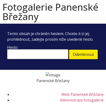
Fotogalerie Panenské
Břežany
Tento obsah je chráněn heslem. Chcete-li si jej
prohlédnout, zadejte prosím níže uvedené heslo.
Heslo:
Panenské Břežany
Web Panenské Břežany
Administrace fotogalerie