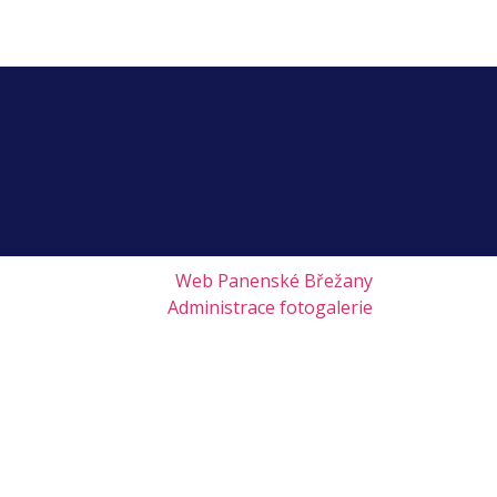
Web Panenské Břežany
Administrace fotogalerie