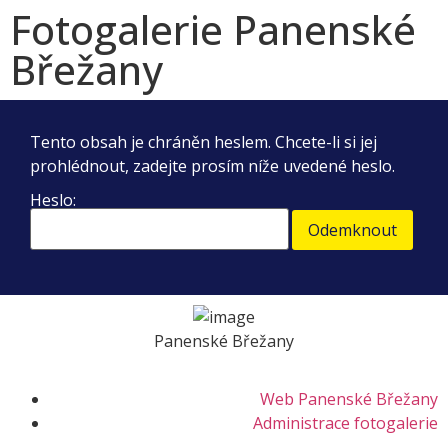
Fotogalerie Panenské
Břežany
Tento obsah je chráněn heslem. Chcete-li si jej
prohlédnout, zadejte prosím níže uvedené heslo.
Heslo:
Panenské Břežany
Web Panenské Břežany
Administrace fotogalerie