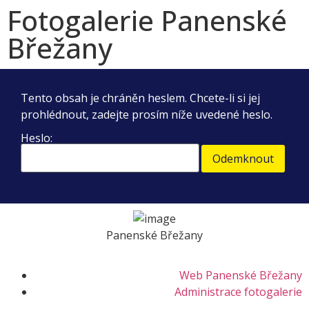
Fotogalerie Panenské
Břežany
Tento obsah je chráněn heslem. Chcete-li si jej
prohlédnout, zadejte prosím níže uvedené heslo.
Heslo:
Panenské Břežany
Web Panenské Břežany
Administrace fotogalerie