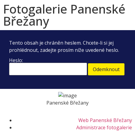
Fotogalerie Panenské
Břežany
Tento obsah je chráněn heslem. Chcete-li si jej
prohlédnout, zadejte prosím níže uvedené heslo.
Heslo:
Panenské Břežany
Web Panenské Břežany
Administrace fotogalerie