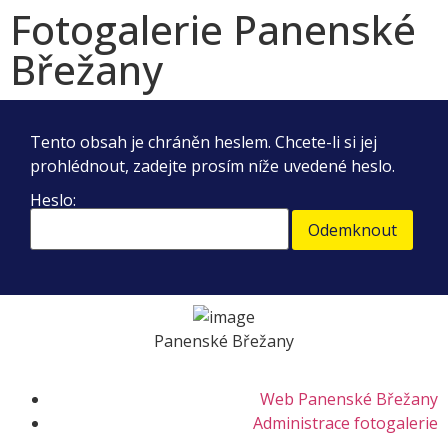
Fotogalerie Panenské
Břežany
Tento obsah je chráněn heslem. Chcete-li si jej
prohlédnout, zadejte prosím níže uvedené heslo.
Heslo:
Panenské Břežany
Web Panenské Břežany
Administrace fotogalerie