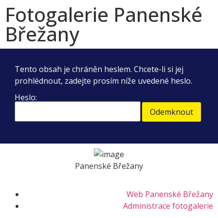
Fotogalerie Panenské
Břežany
Tento obsah je chráněn heslem. Chcete-li si jej
prohlédnout, zadejte prosím níže uvedené heslo.
Heslo:
Panenské Břežany
Web Panenské Břežany
Administrace fotogalerie